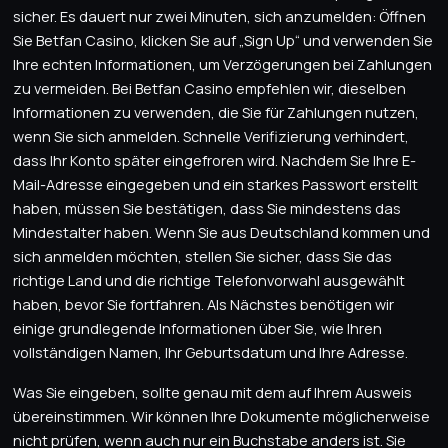
sicher. Es dauert nur zwei Minuten, sich anzumelden: Öffnen
Sie Betfan Casino, klicken Sie auf „Sign Up“ und verwenden Sie
Ihre echten Informationen, um Verzögerungen bei Zahlungen
zu vermeiden. Bei Betfan Casino empfehlen wir, dieselben
Informationen zu verwenden, die Sie für Zahlungen nutzen,
wenn Sie sich anmelden. Schnelle Verifizierung verhindert,
dass Ihr Konto später eingefroren wird. Nachdem Sie Ihre E-
Mail-Adresse eingegeben und ein starkes Passwort erstellt
haben, müssen Sie bestätigen, dass Sie mindestens das
Mindestalter haben. Wenn Sie aus Deutschland kommen und
sich anmelden möchten, stellen Sie sicher, dass Sie das
richtige Land und die richtige Telefonvorwahl ausgewählt
haben, bevor Sie fortfahren. Als Nächstes benötigen wir
einige grundlegende Informationen über Sie, wie Ihren
vollständigen Namen, Ihr Geburtsdatum und Ihre Adresse.
Was Sie eingeben, sollte genau mit dem auf Ihrem Ausweis
übereinstimmen. Wir können Ihre Dokumente möglicherweise
nicht prüfen, wenn auch nur ein Buchstabe anders ist. Sie