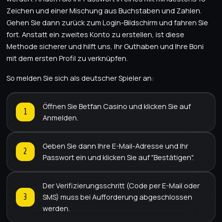
Zeichen und einer Mischung aus Buchstaben und Zahlen.
Gehen Sie dann zurück zum Login-Bildschirm und fahren Sie
fort. Anstatt ein zweites Konto zu erstellen, ist diese
Methode sicherer und hilft uns, Ihr Guthaben und Ihre Boni
mit dem ersten Profil zu verknüpfen.
So melden Sie sich als deutscher Spieler an:
Öffnen Sie Betfan Casino und klicken Sie auf
Anmelden.
Geben Sie dann Ihre E-Mail-Adresse und Ihr
Passwort ein und klicken Sie auf "Bestätigen".
Der Verifizierungsschritt (Code per E-Mail oder
SMS) muss bei Aufforderung abgeschlossen
werden.