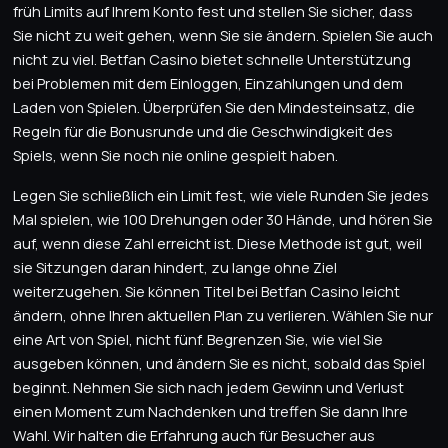
früh Limits auf Ihrem Konto fest und stellen Sie sicher, dass
Sie nicht zu weit gehen, wenn Sie sie ändern. Spielen Sie auch
nicht zu viel. Betfan Casino bietet schnelle Unterstützung
bei Problemen mit dem Einloggen, Einzahlungen und dem
Laden von Spielen. Überprüfen Sie den Mindesteinsatz, die
Regeln für die Bonusrunde und die Geschwindigkeit des
Spiels, wenn Sie noch nie online gespielt haben.
Legen Sie schließlich ein Limit fest, wie viele Runden Sie jedes
Mal spielen, wie 100 Drehungen oder 30 Hände, und hören Sie
auf, wenn diese Zahl erreicht ist. Diese Methode ist gut, weil
sie Sitzungen daran hindert, zu lange ohne Ziel
weiterzugehen. Sie können Titel bei Betfan Casino leicht
ändern, ohne Ihren aktuellen Plan zu verlieren. Wählen Sie nur
eine Art von Spiel, nicht fünf. Begrenzen Sie, wie viel Sie
ausgeben können, und ändern Sie es nicht, sobald das Spiel
beginnt. Nehmen Sie sich nach jedem Gewinn und Verlust
einen Moment zum Nachdenken und treffen Sie dann Ihre
Wahl. Wir halten die Erfahrung auch für Besucher aus