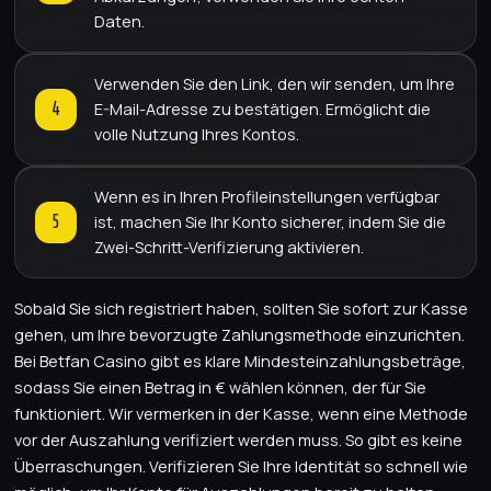
Daten.
Verwenden Sie den Link, den wir senden, um Ihre
E-Mail-Adresse zu bestätigen. Ermöglicht die
volle Nutzung Ihres Kontos.
Wenn es in Ihren Profileinstellungen verfügbar
ist, machen Sie Ihr Konto sicherer, indem Sie die
Zwei-Schritt-Verifizierung aktivieren.
Sobald Sie sich registriert haben, sollten Sie sofort zur Kasse
gehen, um Ihre bevorzugte Zahlungsmethode einzurichten.
Bei Betfan Casino gibt es klare Mindesteinzahlungsbeträge,
sodass Sie einen Betrag in € wählen können, der für Sie
funktioniert. Wir vermerken in der Kasse, wenn eine Methode
vor der Auszahlung verifiziert werden muss. So gibt es keine
Überraschungen. Verifizieren Sie Ihre Identität so schnell wie