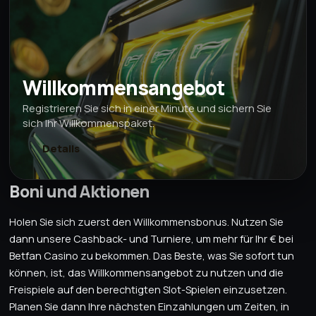
Willkommensangebot
Registrieren Sie sich in einer Minute und sichern Sie
sich Ihr Willkommenspaket.
Details
Boni und Aktionen
Holen Sie sich zuerst den Willkommensbonus. Nutzen Sie
dann unsere Cashback- und Turniere, um mehr für Ihr € bei
Betfan Casino zu bekommen. Das Beste, was Sie sofort tun
können, ist, das Willkommensangebot zu nutzen und die
Freispiele auf den berechtigten Slot-Spielen einzusetzen.
Planen Sie dann Ihre nächsten Einzahlungen um Zeiten, in