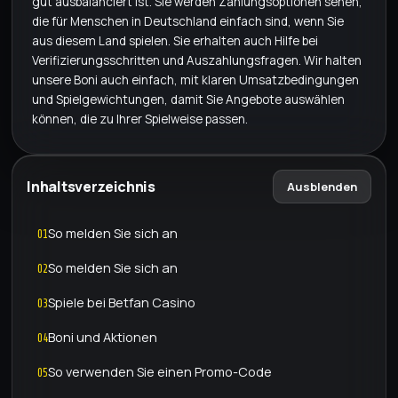
gut ausbalanciert ist. Sie werden Zahlungsoptionen sehen,
die für Menschen in Deutschland einfach sind, wenn Sie
aus diesem Land spielen. Sie erhalten auch Hilfe bei
Verifizierungsschritten und Auszahlungsfragen. Wir halten
unsere Boni auch einfach, mit klaren Umsatzbedingungen
und Spielgewichtungen, damit Sie Angebote auswählen
können, die zu Ihrer Spielweise passen.
Inhaltsverzeichnis
Ausblenden
So melden Sie sich an
01
So melden Sie sich an
02
Spiele bei Betfan Casino
03
Boni und Aktionen
04
So verwenden Sie einen Promo-Code
05