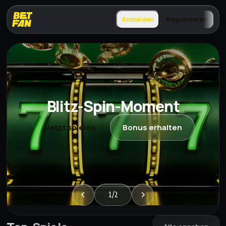
Anmelden
Registrieren
Blitz-Spin-Moment
Jetzt spielen
Bonus erhalten
1/2