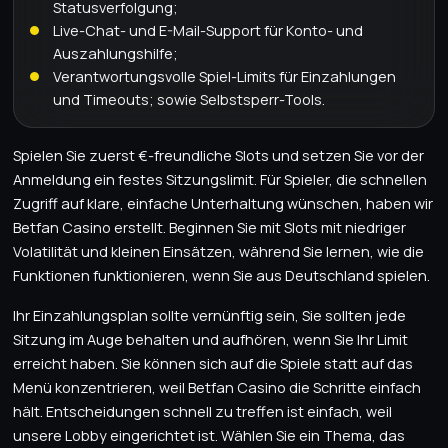
Statusverfolgung;
Live-Chat- und E-Mail-Support für Konto- und
Auszahlungshilfe;
Verantwortungsvolle Spiel-Limits für Einzahlungen
und Timeouts; sowie Selbstsperr-Tools.
Spielen Sie zuerst €-freundliche Slots und setzen Sie vor der
Anmeldung ein festes Sitzungslimit. Für Spieler, die schnellen
Zugriff auf klare, einfache Unterhaltung wünschen, haben wir
Betfan Casino erstellt. Beginnen Sie mit Slots mit niedriger
Volatilität und kleinen Einsätzen, während Sie lernen, wie die
Funktionen funktionieren, wenn Sie aus Deutschland spielen.
Ihr Einzahlungsplan sollte vernünftig sein, Sie sollten jede
Sitzung im Auge behalten und aufhören, wenn Sie Ihr Limit
erreicht haben. Sie können sich auf die Spiele statt auf das
Menü konzentrieren, weil Betfan Casino die Schritte einfach
hält. Entscheidungen schnell zu treffen ist einfach, weil
unsere Lobby eingerichtet ist. Wählen Sie ein Thema, das