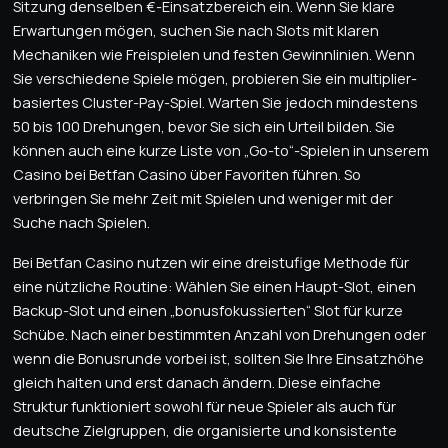
Sitzung denselben €-Einsatzbereich ein. Wenn Sie klare
Erwartungen mögen, suchen Sie nach Slots mit klaren
Mechaniken wie Freispielen und festen Gewinnlinien. Wenn
Sie verschiedene Spiele mögen, probieren Sie ein multiplier-
basiertes Cluster-Pay-Spiel. Warten Sie jedoch mindestens
50 bis 100 Drehungen, bevor Sie sich ein Urteil bilden. Sie
können auch eine kurze Liste von „Go-to“-Spielen in unserem
Casino bei Betfan Casino über Favoriten führen. So
verbringen Sie mehr Zeit mit Spielen und weniger mit der
Suche nach Spielen.
Bei Betfan Casino nutzen wir eine dreistufige Methode für
eine nützliche Routine: Wählen Sie einen Haupt-Slot, einen
Backup-Slot und einen „bonusfokussierten“ Slot für kurze
Schübe. Nach einer bestimmten Anzahl von Drehungen oder
wenn die Bonusrunde vorbei ist, sollten Sie Ihre Einsatzhöhe
gleich halten und erst danach ändern. Diese einfache
Struktur funktioniert sowohl für neue Spieler als auch für
deutsche Zielgruppen, die organisierte und konsistente