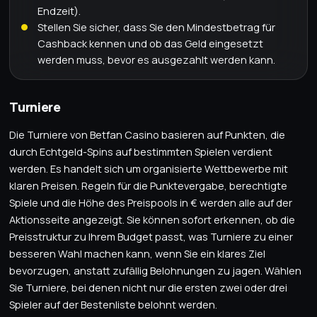
Endzeit).
Stellen Sie sicher, dass Sie den Mindestbetrag für
Cashback kennen und ob das Geld eingesetzt
werden muss, bevor es ausgezahlt werden kann.
Turniere
Die Turniere von Betfan Casino basieren auf Punkten, die
durch Echtgeld-Spins auf bestimmten Spielen verdient
werden. Es handelt sich um organisierte Wettbewerbe mit
klaren Preisen. Regeln für die Punktevergabe, berechtigte
Spiele und die Höhe des Preispools in € werden alle auf der
Aktionsseite angezeigt. Sie können sofort erkennen, ob die
Preisstruktur zu Ihrem Budget passt, was Turniere zu einer
besseren Wahl machen kann, wenn Sie ein klares Ziel
bevorzugen, anstatt zufällig Belohnungen zu jagen. Wählen
Sie Turniere, bei denen nicht nur die ersten zwei oder drei
Spieler auf der Bestenliste belohnt werden.