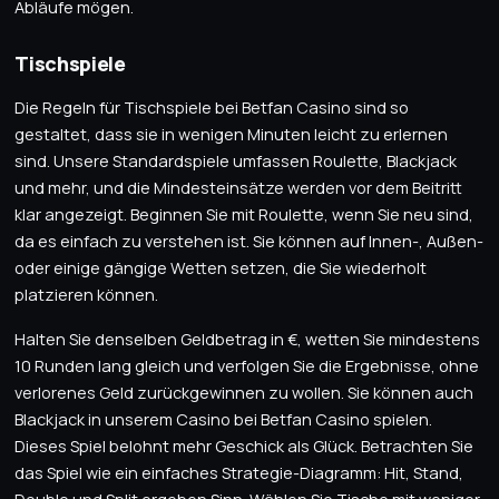
Abläufe mögen.
Tischspiele
Die Regeln für Tischspiele bei Betfan Casino sind so
gestaltet, dass sie in wenigen Minuten leicht zu erlernen
sind. Unsere Standardspiele umfassen Roulette, Blackjack
und mehr, und die Mindesteinsätze werden vor dem Beitritt
klar angezeigt. Beginnen Sie mit Roulette, wenn Sie neu sind,
da es einfach zu verstehen ist. Sie können auf Innen-, Außen-
oder einige gängige Wetten setzen, die Sie wiederholt
platzieren können.
Halten Sie denselben Geldbetrag in €, wetten Sie mindestens
10 Runden lang gleich und verfolgen Sie die Ergebnisse, ohne
verlorenes Geld zurückgewinnen zu wollen. Sie können auch
Blackjack in unserem Casino bei Betfan Casino spielen.
Dieses Spiel belohnt mehr Geschick als Glück. Betrachten Sie
das Spiel wie ein einfaches Strategie-Diagramm: Hit, Stand,